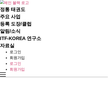
콘
텐
정통 태권도
츠
주요 사업
로
등록 도장/클럽
건
알림/소식
너
뛰
ITF-KOREA 연구소
기
자료실
로그인
회원가입
로그인
회원가입
INTERNATIONAL TAEKWON-DO FEDERATION KOREA
활동사진
알림/소식