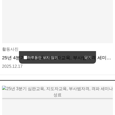
활동사진
25년 4분기 심판교육, 지도자교육, 부사범자격 세미나
닫기
하루동안 보지 않기
성료
2025.12.17