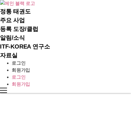
콘
텐
정통 태권도
츠
주요 사업
로
등록 도장/클럽
건
알림/소식
너
뛰
ITF-KOREA 연구소
기
자료실
로그인
회원가입
로그인
회원가입
INTERNATIONAL TAEKWON-DO FEDERATION KOREA
활동사진
알림/소식