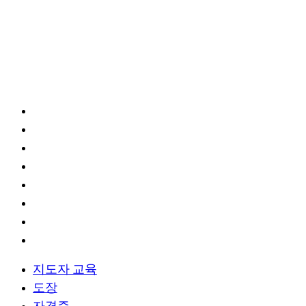
이벤트
주요 사업
지도자 교육
도장
자격증
시범단
ONE 챔피언십
국내/국제행사
공식 캠페인
히스토리 투어
지도자 교육
도장