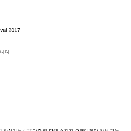
val 2017
니다.
 참석가능 / ITF단증 타 단체 소지자-오픈대회만 참석 가능