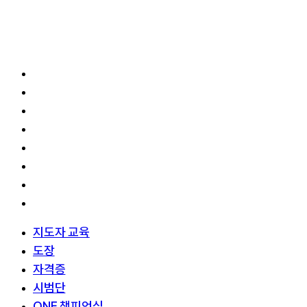
이벤트
주요 사업
지도자 교육
도장
자격증
시범단
ONE 챔피언십
국내/국제행사
공식 캠페인
히스토리 투어
지도자 교육
도장
자격증
시범단
ONE 챔피언십