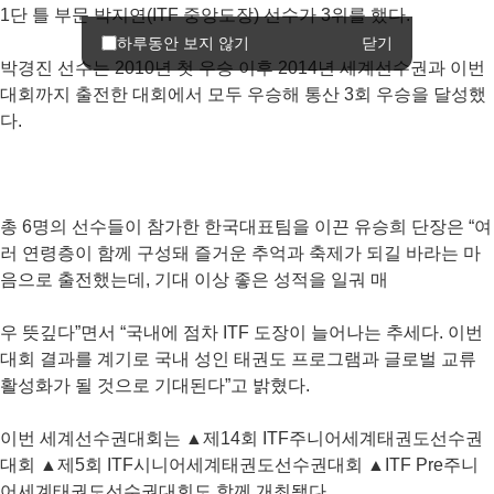
1단 틀 부문 박지연(ITF 중앙도장) 선수가 3위를 했다.
닫기
하루동안 보지 않기
박경진 선수는 2010년 첫 우승 이후 2014년 세계선수권과 이번
대회까지 출전한 대회에서 모두 우승해 통산 3회 우승을 달성했
다.
총 6명의 선수들이 참가한 한국대표팀을 이끈 유승희 단장은 “여
러 연령층이 함께 구성돼 즐거운 추억과 축제가 되길 바라는 마
음으로 출전했는데, 기대 이상 좋은 성적을 일궈 매
우 뜻깊다”면서 “국내에 점차 ITF 도장이 늘어나는 추세다. 이번
대회 결과를 계기로 국내 성인 태권도 프로그램과 글로벌 교류
활성화가 될 것으로 기대된다”고 밝혔다.
이번 세계선수권대회는 ▲제14회 ITF주니어세계태권도선수권
대회 ▲제5회 ITF시니어세계태권도선수권대회 ▲ITF Pre주니
어세계태권도선수권대회도 함께 개최됐다.