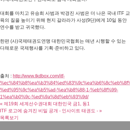
대회를 마치고 유승희 사범과 박경진 사범은 더 나은 국내 ITF 교
육의 질을 높이기 위해 현지 갈라라가 사성(9단)에게 10일 동안
연수를 받고 귀국했다.
한편 (사)국제태권도연맹 대한민국협회는 매년 시행할 수 있는
다채로운 국제행사를 기획·준비하고 있다.
출처 :
http://www.tkdbox.com/itf-
%ec%84%b8%ea%b3%84%ed%83%9c%ea%b6%8c%eb%8f
%ed%95%9c%ea%b5%ad-%ea%b8%88-1-%eb%8f%99-
1%ea%b0%9c-%ed%9a%8d%eb%93%9d/
«
제19회 세계선수권대회 대한민국 금1, 동1
ITF 로고에 숨겨진 비밀 공개 - 인사이트 태권도 -
»
목록보기